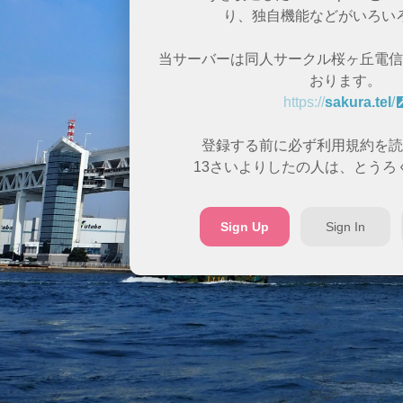
り、独自機能などがいろい
当サーバーは同人サークル桜ヶ丘電信
おります。
https://
sakura.tel
/
登録する前に必ず利用規約を読
13さいよりしたの人は、とうろ
Sign Up
Sign In